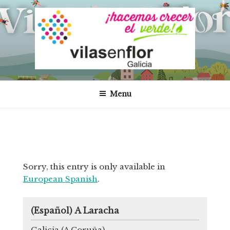
Skip
to
content
VILAS EN FLOR – GALICIA
Proyecto Vilas en Flor en Galicia
Menu
Post
Sorry, this entry is only available in
Pre
European Spanish
.
navigation
Pos
(Español) A Laracha
Galicia (A Coruña)