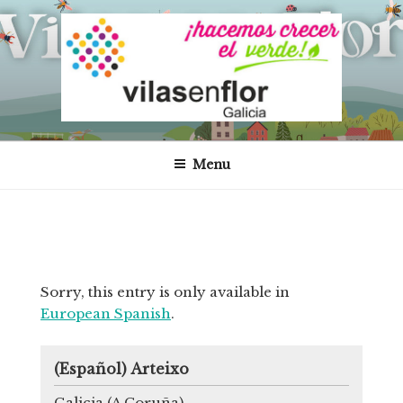
Skip
to
content
VILAS EN FLOR – GALICIA
Proyecto Vilas en Flor en Galicia
Menu
Post
Sorry, this entry is only available in
Pre
European Spanish
.
navigation
Pos
(Español) Arteixo
Galicia (A Coruña)